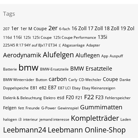
Tags
2er
1er
16 Zoll 17 Zoll 18 Zoll 19 Zol
1er M Coupe
207
6-fach
135i
116i
116d
125i
125i Coupe
125i Coupe Performance
225/45 R 17 94Y auf 8Jx17 ET34
:(
Abgasanlage
Adapter
Alufelgen
Aerodynamik
Aluflegen
App
Auspuff
bmw
BMW Ersatzteile
Batterie
BMW-Ersatzteile
carbon
Coupe
BMW Winterräder
Button
Carly
CD-Wechsler
Danke
E87
E81
e82
Doppelspeiche
E87 LCI
Ebay
Ebay Kleinanzeigen
F22
F20
F23
esd
F21
Elektrik & Beleuchtung
Elektro
Fehlerspeicher
Gummimatten
Felgen
fett
Freunde
G-Power
Gewinnspiel
Kompletträder
halogen
i3
interieur
jemand interesse
Laden
Leebmann24
Leebmann Online-Shop