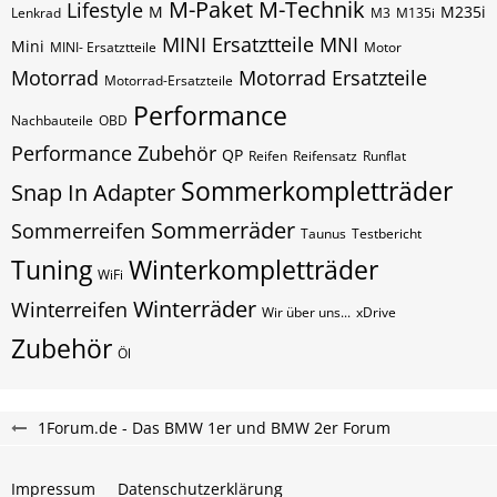
M-Paket
M-Technik
Lifestyle
M
M235i
Lenkrad
M3
M135i
MINI Ersatztteile
MNI
Mini
MINI- Ersatztteile
Motor
Motorrad
Motorrad Ersatzteile
Motorrad-Ersatzteile
Performance
Nachbauteile
OBD
Performance Zubehör
QP
Reifen
Reifensatz
Runflat
Sommerkompletträder
Snap In Adapter
Sommerräder
Sommerreifen
Taunus
Testbericht
Tuning
Winterkompletträder
WiFi
Winterräder
Winterreifen
Wir über uns...
xDrive
Zubehör
Öl
1Forum.de - Das BMW 1er und BMW 2er Forum
Impressum
Datenschutzerklärung