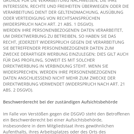
GRÜNDE FÜR DIE VERARBEITUNG NACHWEISEN, DIE IHRE
INTERESSEN, RECHTE UND FREIHEITEN ÜBERWIEGEN ODER DIE
VERARBEITUNG DIENT DER GELTENDMACHUNG, AUSÜBUNG
ODER VERTEIDIGUNG VON RECHTSANSPRÜCHEN
(WIDERSPRUCH NACH ART. 21 ABS. 1 DSGVO).
WERDEN IHRE PERSONENBEZOGENEN DATEN VERARBEITET,
UM DIREKTWERBUNG ZU BETREIBEN, SO HABEN SIE DAS
RECHT, JEDERZEIT WIDERSPRUCH GEGEN DIE VERARBEITUNG
SIE BETREFFENDER PERSONENBEZOGENER DATEN ZUM
ZWECKE DERARTIGER WERBUNG EINZULEGEN; DIES GILT AUCH
FÜR DAS PROFILING, SOWEIT ES MIT SOLCHER
DIREKTWERBUNG IN VERBINDUNG STEHT. WENN SIE
WIDERSPRECHEN, WERDEN IHRE PERSONENBEZOGENEN
DATEN ANSCHLIESSEND NICHT MEHR ZUM ZWECKE DER
DIREKTWERBUNG VERWENDET (WIDERSPRUCH NACH ART. 21
ABS. 2 DSGVO).
Beschwerde­recht bei der zuständigen Aufsichts­behörde
Im Falle von Verstößen gegen die DSGVO steht den Betroffenen
ein Beschwerderecht bei einer Aufsichtsbehörde,
insbesondere in dem Mitgliedstaat ihres gewöhnlichen
Aufenthalts, ihres Arbeitsplatzes oder des Orts des