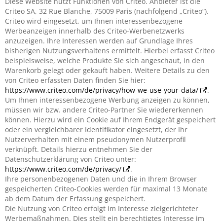
Diese Website nutzt Funktionen von Criteo. Anbieter ist die
Criteo SA, 32 Rue Blanche, 75009 Paris (nachfolgend „Criteo“).
Criteo wird eingesetzt, um Ihnen interessenbezogene
Werbeanzeigen innerhalb des Criteo-Werbenetzwerks
anzuzeigen. Ihre Interessen werden auf Grundlage Ihres
bisherigen Nutzungsverhaltens ermittelt. Hierbei erfasst Criteo
beispielsweise, welche Produkte Sie sich angeschaut, in den
Warenkorb gelegt oder gekauft haben. Weitere Details zu den
von Criteo erfassten Daten finden Sie hier:
https://www.criteo.com/de/privacy/how-we-use-your-data/
.
Um Ihnen interessenbezogene Werbung anzeigen zu können,
müssen wir bzw. andere Criteo-Partner Sie wiedererkennen
können. Hierzu wird ein Cookie auf Ihrem Endgerät gespeichert
oder ein vergleichbarer Identifikator eingesetzt, der Ihr
Nutzerverhalten mit einem pseudonymen Nutzerprofil
verknüpft. Details hierzu entnehmen Sie der
Datenschutzerklärung von Criteo unter:
https://www.criteo.com/de/privacy/
.
Ihre personenbezogenen Daten und die in Ihrem Browser
gespeicherten Criteo-Cookies werden für maximal 13 Monate
ab dem Datum der Erfassung gespeichert.
Die Nutzung von Criteo erfolgt im Interesse zielgerichteter
Werbemaßnahmen. Dies stellt ein berechtigtes Interesse im