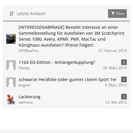
Letzte Antwort
Filter
[INTERESSENABFRAGE] Besteht Interesse an einer
Sammelbestellung für Autofolien von 3M Scotchprint
Series 1080, Avery, KPMF, PMF, MacTac und
Könighaus-Autofolien? !Preise Folgen!
E91BluePan
21. Februar 2014
116d-ED-Edition - Anhängerkupplung?
4
Hauby
26. März 2013
schwarze Heckfolie (oder gummi ) beim Sport 1er
3
brigitte
6. März 2013
Lackierung
3
wefriexx
12. Mai 2012