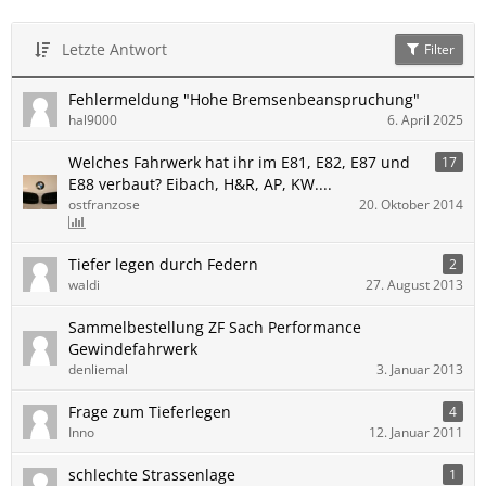
Letzte Antwort
Filter
Fehlermeldung "Hohe Bremsenbeanspruchung"
hal9000
6. April 2025
Welches Fahrwerk hat ihr im E81, E82, E87 und
17
E88 verbaut? Eibach, H&R, AP, KW....
ostfranzose
20. Oktober 2014
Tiefer legen durch Federn
2
waldi
27. August 2013
Sammelbestellung ZF Sach Performance
Gewindefahrwerk
denliemal
3. Januar 2013
Frage zum Tieferlegen
4
Inno
12. Januar 2011
schlechte Strassenlage
1