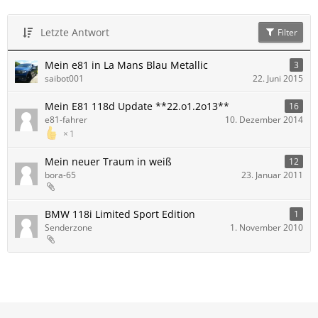
Letzte Antwort
Filter
Mein e81 in La Mans Blau Metallic
3
saibot001
22. Juni 2015
Mein E81 118d Update **22.o1.2o13**
16
e81-fahrer
10. Dezember 2014
1
Mein neuer Traum in weiß
12
bora-65
23. Januar 2011
BMW 118i Limited Sport Edition
1
Senderzone
1. November 2010