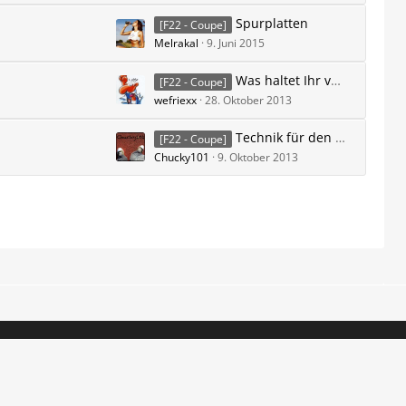
Spurplatten
[F22 - Coupe]
Melrakal
9. Juni 2015
Was haltet Ihr von der Optik des F22 M235i im Vergleich zum "alten" 1er QP E82 und zum M135i F21?
[F22 - Coupe]
wefriexx
28. Oktober 2013
Technik für den 2er F22 &F23: Aus dem 1er oder ggf. auch aus dem neuen 4er
[F22 - Coupe]
Chucky101
9. Oktober 2013