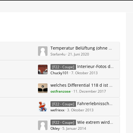
Temperatur Belüftung (ohne Klima) zu hoch
Stefan4u
21. Juni 2020
Interieur-Fotos des 2er BMW F22 / F23
[F22 - Coupe]
Chucky101
7. Oktober 2013
welches Differential 118 d ist das
ostfranzose
11. Dezember 2017
Fahrerlebnisschalter inkl. EcoPro-Modus auch im 2er Coupé F22?
[F22 - Coupe]
wefriexx
3. Oktober 2013
Wie extrem wird das denn? BMW M Performance Kit für den M235i F22
[F22 - Coupe]
Okley
5. Januar 2014