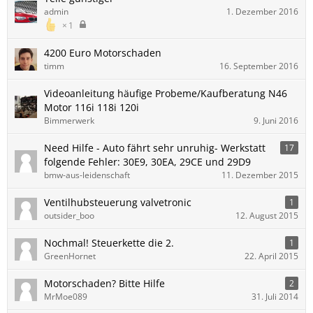
admin
1. Dezember 2016
1
4200 Euro Motorschaden
timm
16. September 2016
Videoanleitung häufige Probeme/Kaufberatung N46
Motor 116i 118i 120i
Bimmerwerk
9. Juni 2016
Need Hilfe - Auto fährt sehr unruhig- Werkstatt
17
folgende Fehler: 30E9, 30EA, 29CE und 29D9
bmw-aus-leidenschaft
11. Dezember 2015
Ventilhubsteuerung valvetronic
1
outsider_boo
12. August 2015
Nochmal! Steuerkette die 2.
1
GreenHornet
22. April 2015
Motorschaden? Bitte Hilfe
2
MrMoe089
31. Juli 2014