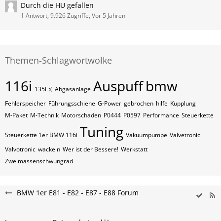
Durch die HU gefallen
1 Antwort, 9.926 Zugriffe, Vor 5 Jahren
Themen-Schlagwortwolke
116i
Auspuff
bmw
135i
:(
Abgasanlage
Fehlerspeicher
Führungsschiene
G-Power
gebrochen
hilfe
Kupplung
M-Paket
M-Technik
Motorschaden
P0444
P0597
Performance
Steuerkette
Tuning
Steuerkette 1er BMW 116i
Vakuumpumpe
Valvetronic
Valvotronic
wackeln
Wer ist der Bessere!
Werkstatt
Zweimassenschwungrad
BMW 1er E81 - E82 - E87 - E88 Forum