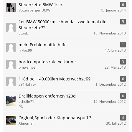
Steuerkette BMW 1ser
6
Vogelsberger BMW
15. Januar 2014
1er BMW 50000km schon das zweite mal die
5
Steuerkette??
StonE
18. November 2013
mein Problem bitte hilfe
1
niklas99
17. Juni 2013
bordcomputer-rote oelkanne
3
bmweinser
23. Mai 2013
118d bei 140.000km Motorwechsel??
6
e81-fahrer
1. Dezember 2012
Drallklappen entfernen 120d
6
scholle71
12. November 2012
Orginal,Sport oder Klappenauspuff ?
4
Abnomahl
30. Juli 2012