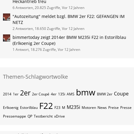
Heckantrieb treu
6 Antworten, 20.825 Zugriffe, Vor 12 Jahren
"Autozeitung" meldet bzgl. BMW 2er F22: GEFANGEN IM
NETZ
2 Antworten, 18.650 Zugriffe, Vor 12 Jahren
bimmertoday zeigt 2014er BMW M235i F22 in Estorilblau
(Erlkoenig 2er Coupe)
1 Antwort, 18.276 Zugriffe, Vor 12 Jahren
Themen-Schlagwortwolke
bmw
2er
Coupe
2014
1er
2er Coupé
4er
135i
AMS
BMW 2er
F22
M235i
Erlkoenig
Estorilblau
F23
M
Motoren
News
Preise
Presse
Pressemappe
QP
Testbericht
xDrive