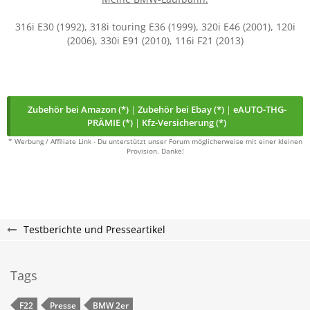
316i E30 (1992), 318i touring E36 (1999), 320i E46 (2001), 120i
(2006), 330i E91 (2010), 116i F21 (2013)
Zubehör bei Amazon (*)
|
Zubehör bei Ebay (*)
|
eAUTO-THG-
PRÄMIE (*)
|
Kfz-Versicherung (*)
* Werbung / Affiliate Link - Du unterstützt unser Forum möglicherweise mit einer kleinen
Provision. Danke!
Testberichte und Presseartikel
Tags
F22
Presse
BMW 2er