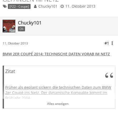
Chucky101
11. Oktober 2013
[F22 - Coupe]
Chucky101
Oli
#1
11. Oktober 2013
BMW 2ER COUPÉ 2014: TECHNISCHE DATEN VORAB IM NETZ
Zitat
Früher als geplant sickern die technischen Daten zum BMW
2er Coupé ins Netz. Der dynamische Kompakte kommt im
Frühjahr 2014
Auch wenn das Internet für manche Menschen noch immer
Alles anzeigen
Neuland ist, hat sich ein Fakt rund um das weltweite Netz
mittlerweile herumgesprochen: Dass Internet vergisst nicht.