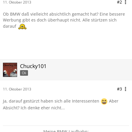
#2
11. Oktober 2013
Unter der Haube von 220i und 220d arbeiten Turbo-
Vierzylinder mit 2,0 Liter Hubraum, die jeweils 184 PS an die
Ob BMW daß vielleicht absichtlich gemacht hat? Eine bessere
Hinterräder schicken. Von 0 auf 100 benötigen die beiden
Werbung gibt es doch überhaupt nicht. Alle stürtzen sich
Basis-Modelle rund sieben Sekunden. Wer es eiliger hat,
darauf
kann zum BMW M235i greifen: Mit 326 PS und 450
Newtonmeter starkem Reihensechszylinder geht es je nach
Getriebe in 4,8 bis 5,0 Sekunden auf Landstraßentempo. Bei
allen Modellen versprechen die von Antriebseinflüssen
befreite Lenkung und die ausgeglichene Gewichtsverteilung
auch in Kurven beste Unterhaltung.
Chucky101
Oli
#3
11. Oktober 2013
Ja, darauf gestürzt haben sich alle Interessenten
Aber
Absicht? Ich denke eher nicht...
Meine BMW-Laufbahn: