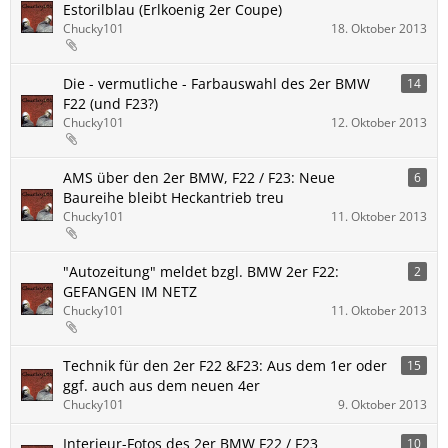
Estorilblau (Erlkoenig 2er Coupe)
Chucky101
18. Oktober 2013
Die - vermutliche - Farbauswahl des 2er BMW
14
F22 (und F23?)
Chucky101
12. Oktober 2013
AMS über den 2er BMW, F22 / F23: Neue
6
Baureihe bleibt Heckantrieb treu
Chucky101
11. Oktober 2013
"Autozeitung" meldet bzgl. BMW 2er F22:
2
GEFANGEN IM NETZ
Chucky101
11. Oktober 2013
Technik für den 2er F22 &F23: Aus dem 1er oder
15
ggf. auch aus dem neuen 4er
Chucky101
9. Oktober 2013
Interieur-Fotos des 2er BMW F22 / F23
10