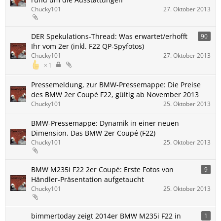
Chucky101
27. Oktober 2013
DER Spekulations-Thread: Was erwartet/erhofft
90
Ihr vom 2er (inkl. F22 QP-Spyfotos)
Chucky101
27. Oktober 2013
1
Pressemeldung, zur BMW-Pressemappe: Die Preise
des BMW 2er Coupé F22, gültig ab November 2013
Chucky101
25. Oktober 2013
BMW-Pressemappe: Dynamik in einer neuen
Dimension. Das BMW 2er Coupé (F22)
Chucky101
25. Oktober 2013
BMW M235i F22 2er Coupé: Erste Fotos von
9
Händler-Präsentation aufgetaucht
Chucky101
25. Oktober 2013
bimmertoday zeigt 2014er BMW M235i F22 in
1