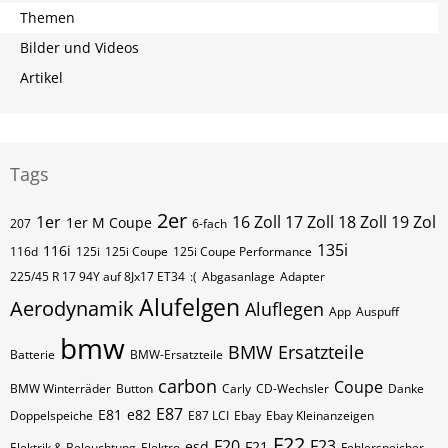
Themen
Bilder und Videos
Artikel
Tags
2er
1er
16 Zoll 17 Zoll 18 Zoll 19 Zol
1er M Coupe
207
6-fach
135i
116i
116d
125i
125i Coupe
125i Coupe Performance
225/45 R 17 94Y auf 8Jx17 ET34
:(
Abgasanlage
Adapter
Alufelgen
Aerodynamik
Aluflegen
App
Auspuff
bmw
BMW Ersatzteile
Batterie
BMW-Ersatzteile
carbon
Coupe
BMW Winterräder
Button
Carly
CD-Wechsler
Danke
E87
E81
e82
Doppelspeiche
E87 LCI
Ebay
Ebay Kleinanzeigen
F22
F20
F23
esd
F21
Elektrik & Beleuchtung
Elektro
Fehlerspeicher