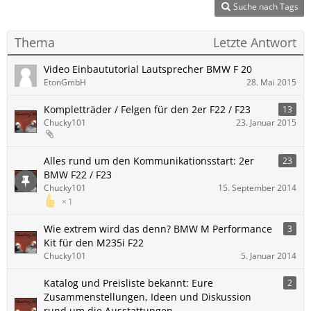
Suche nach Tags
Thema
Letzte Antwort
Video Einbaututorial Lautsprecher BMW F 20
EtonGmbH
28. Mai 2015
Kompletträder / Felgen für den 2er F22 / F23
13
Chucky101
23. Januar 2015
Alles rund um den Kommunikationsstart: 2er
23
BMW F22 / F23
Chucky101
15. September 2014
1
Wie extrem wird das denn? BMW M Performance
3
Kit für den M235i F22
Chucky101
5. Januar 2014
Katalog und Preisliste bekannt: Eure
2
Zusammenstellungen, Ideen und Diskussion
rund um die Ausstattungen