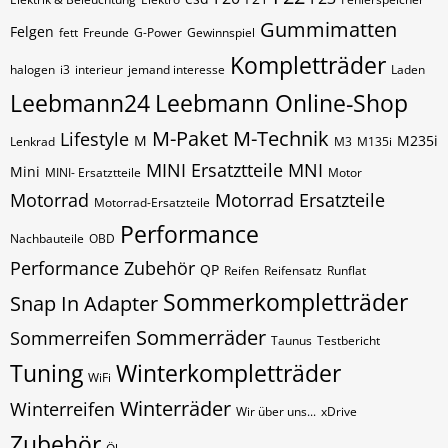
Gummimatten
Felgen
fett
Freunde
G-Power
Gewinnspiel
Kompletträder
halogen
i3
interieur
jemand interesse
Laden
Leebmann24
Leebmann Online-Shop
M-Paket
M-Technik
Lifestyle
M
M235i
Lenkrad
M3
M135i
MINI Ersatztteile
MNI
Mini
MINI- Ersatztteile
Motor
Motorrad
Motorrad Ersatzteile
Motorrad-Ersatzteile
Performance
Nachbauteile
OBD
Performance Zubehör
QP
Reifen
Reifensatz
Runflat
Sommerkompletträder
Snap In Adapter
Sommerräder
Sommerreifen
Taunus
Testbericht
Tuning
Winterkompletträder
WiFi
Winterräder
Winterreifen
Wir über uns...
xDrive
Zubehör