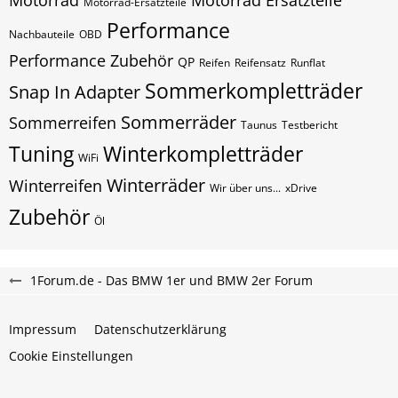
Motorrad
Motorrad Ersatzteile
Motorrad-Ersatzteile
Performance
Nachbauteile
OBD
Performance Zubehör
QP
Reifen
Reifensatz
Runflat
Sommerkompletträder
Snap In Adapter
Sommerräder
Sommerreifen
Taunus
Testbericht
Tuning
Winterkompletträder
WiFi
Winterräder
Winterreifen
Wir über uns...
xDrive
Zubehör
Öl
1Forum.de - Das BMW 1er und BMW 2er Forum
Impressum
Datenschutzerklärung
Cookie Einstellungen