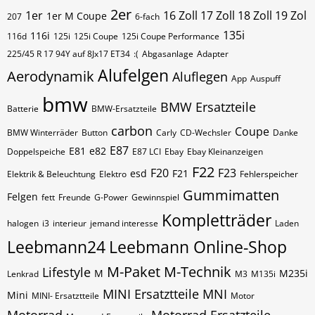
2er
1er
16 Zoll 17 Zoll 18 Zoll 19 Zol
1er M Coupe
207
6-fach
135i
116i
116d
125i
125i Coupe
125i Coupe Performance
225/45 R 17 94Y auf 8Jx17 ET34
:(
Abgasanlage
Adapter
Alufelgen
Aerodynamik
Aluflegen
App
Auspuff
bmw
BMW Ersatzteile
Batterie
BMW-Ersatzteile
carbon
Coupe
BMW Winterräder
Button
Carly
CD-Wechsler
Danke
E87
E81
e82
Doppelspeiche
E87 LCI
Ebay
Ebay Kleinanzeigen
F22
F20
F23
esd
F21
Elektrik & Beleuchtung
Elektro
Fehlerspeicher
Gummimatten
Felgen
fett
Freunde
G-Power
Gewinnspiel
Kompletträder
halogen
i3
interieur
jemand interesse
Laden
Leebmann24
Leebmann Online-Shop
M-Paket
M-Technik
Lifestyle
M
M235i
Lenkrad
M3
M135i
MINI Ersatztteile
MNI
Mini
MINI- Ersatztteile
Motor