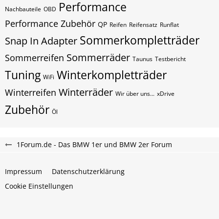
Performance
Nachbauteile
OBD
Performance Zubehör
QP
Reifen
Reifensatz
Runflat
Sommerkompletträder
Snap In Adapter
Sommerräder
Sommerreifen
Taunus
Testbericht
Tuning
Winterkompletträder
WiFi
Winterräder
Winterreifen
Wir über uns...
xDrive
Zubehör
Öl
1Forum.de - Das BMW 1er und BMW 2er Forum
Impressum
Datenschutzerklärung
Cookie Einstellungen