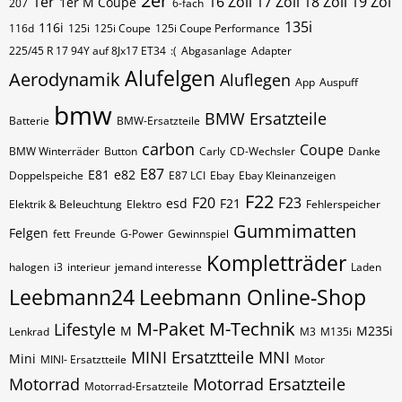
2er
1er
16 Zoll 17 Zoll 18 Zoll 19 Zol
1er M Coupe
207
6-fach
135i
116i
116d
125i
125i Coupe
125i Coupe Performance
225/45 R 17 94Y auf 8Jx17 ET34
:(
Abgasanlage
Adapter
Alufelgen
Aerodynamik
Aluflegen
App
Auspuff
bmw
BMW Ersatzteile
Batterie
BMW-Ersatzteile
carbon
Coupe
BMW Winterräder
Button
Carly
CD-Wechsler
Danke
E87
E81
e82
Doppelspeiche
E87 LCI
Ebay
Ebay Kleinanzeigen
F22
F20
F23
esd
F21
Elektrik & Beleuchtung
Elektro
Fehlerspeicher
Gummimatten
Felgen
fett
Freunde
G-Power
Gewinnspiel
Kompletträder
halogen
i3
interieur
jemand interesse
Laden
Leebmann24
Leebmann Online-Shop
M-Paket
M-Technik
Lifestyle
M
M235i
Lenkrad
M3
M135i
MINI Ersatztteile
MNI
Mini
MINI- Ersatztteile
Motor
Motorrad
Motorrad Ersatzteile
Motorrad-Ersatzteile