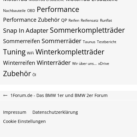
Performance
Nachbauteile
OBD
Performance Zubehör
QP
Reifen
Reifensatz
Runflat
Sommerkompletträder
Snap In Adapter
Sommerräder
Sommerreifen
Taunus
Testbericht
Tuning
Winterkompletträder
WiFi
Winterräder
Winterreifen
Wir über uns...
xDrive
Zubehör
Öl
1Forum.de - Das BMW 1er und BMW 2er Forum
Impressum
Datenschutzerklärung
Cookie Einstellungen