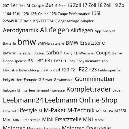
2er
1er
16 Zoll 17 Zoll 18 Zoll 19 Zol
1er M Coupe
207
6-fach
135i
116i
116d
125i
125i Coupe
125i Coupe Performance
225/45 R 17 94Y auf 8Jx17 ET34
:(
Abgasanlage
Adapter
Alufelgen
Aerodynamik
Aluflegen
App
Auspuff
bmw
BMW Ersatzteile
Batterie
BMW-Ersatzteile
carbon
Coupe
BMW Winterräder
Button
Carly
CD-Wechsler
Danke
E87
E81
e82
Doppelspeiche
E87 LCI
Ebay
Ebay Kleinanzeigen
F22
F20
F23
esd
F21
Elektrik & Beleuchtung
Elektro
Fehlerspeicher
Gummimatten
Felgen
fett
Freunde
G-Power
Gewinnspiel
Kompletträder
halogen
i3
interieur
jemand interesse
Laden
Leebmann24
Leebmann Online-Shop
M-Paket
M-Technik
Lifestyle
M
M235i
Lenkrad
M3
M135i
MINI Ersatztteile
MNI
Mini
MINI- Ersatztteile
Motor
Motorrad
Motorrad Ersatzteile
Motorrad-Ersatzteile