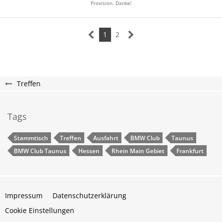
Provision. Danke!
1
2
Treffen
Tags
Stammtisch
Treffen
Ausfahrt
BMW Club
Taunus
BMW Club Taunus
Hessen
Rhein Main Gebiet
Frankfurt
Impressum
Datenschutzerklärung
Cookie Einstellungen