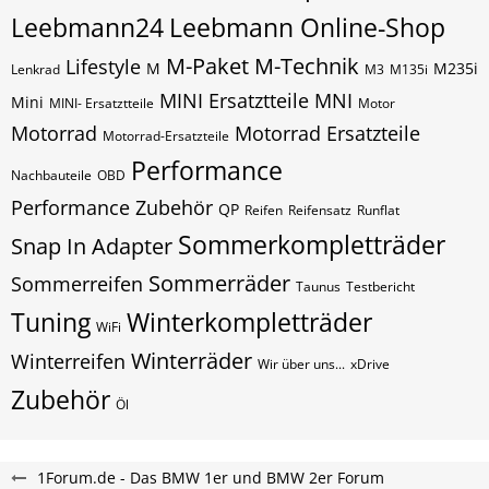
Leebmann24
Leebmann Online-Shop
M-Paket
M-Technik
Lifestyle
M
M235i
Lenkrad
M3
M135i
MINI Ersatztteile
MNI
Mini
MINI- Ersatztteile
Motor
Motorrad
Motorrad Ersatzteile
Motorrad-Ersatzteile
Performance
Nachbauteile
OBD
Performance Zubehör
QP
Reifen
Reifensatz
Runflat
Sommerkompletträder
Snap In Adapter
Sommerräder
Sommerreifen
Taunus
Testbericht
Tuning
Winterkompletträder
WiFi
Winterräder
Winterreifen
Wir über uns...
xDrive
Zubehör
Öl
1Forum.de - Das BMW 1er und BMW 2er Forum