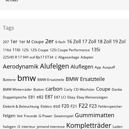
Tags
2er
1er
16 Zoll 17 Zoll 18 Zoll 19 Zol
1er M Coupe
207
6-fach
135i
116i
116d
125i
125i Coupe
125i Coupe Performance
225/45 R 17 94Y auf 8Jx17 ET34
:(
Abgasanlage
Adapter
Alufelgen
Aerodynamik
Aluflegen
App
Auspuff
bmw
BMW Ersatzteile
Batterie
BMW-Ersatzteile
carbon
Coupe
BMW Winterräder
Button
Carly
CD-Wechsler
Danke
E87
E81
e82
Doppelspeiche
E87 LCI
Ebay
Ebay Kleinanzeigen
F22
F20
F23
esd
F21
Elektrik & Beleuchtung
Elektro
Fehlerspeicher
Gummimatten
Felgen
fett
Freunde
G-Power
Gewinnspiel
Kompletträder
halogen
i3
interieur
jemand interesse
Laden