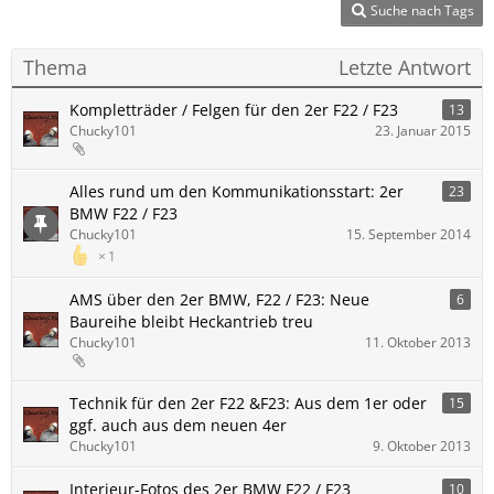
Suche nach Tags
Thema
Letzte Antwort
Kompletträder / Felgen für den 2er F22 / F23
13
Chucky101
23. Januar 2015
Alles rund um den Kommunikationsstart: 2er
23
BMW F22 / F23
Chucky101
15. September 2014
1
AMS über den 2er BMW, F22 / F23: Neue
6
Baureihe bleibt Heckantrieb treu
Chucky101
11. Oktober 2013
Technik für den 2er F22 &F23: Aus dem 1er oder
15
ggf. auch aus dem neuen 4er
Chucky101
9. Oktober 2013
Interieur-Fotos des 2er BMW F22 / F23
10