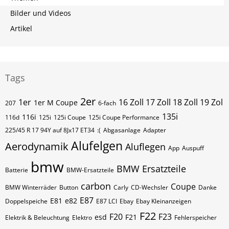
Bilder und Videos
Artikel
Tags
2er
1er
16 Zoll 17 Zoll 18 Zoll 19 Zol
1er M Coupe
207
6-fach
135i
116i
116d
125i
125i Coupe
125i Coupe Performance
225/45 R 17 94Y auf 8Jx17 ET34
:(
Abgasanlage
Adapter
Alufelgen
Aerodynamik
Aluflegen
App
Auspuff
bmw
BMW Ersatzteile
Batterie
BMW-Ersatzteile
carbon
Coupe
BMW Winterräder
Button
Carly
CD-Wechsler
Danke
E87
E81
e82
Doppelspeiche
E87 LCI
Ebay
Ebay Kleinanzeigen
F22
F20
F23
esd
F21
Elektrik & Beleuchtung
Elektro
Fehlerspeicher