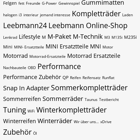
Gummimatten
Felgen
fett
Freunde
G-Power
Gewinnspiel
Kompletträder
halogen
i3
interieur
jemand interesse
Laden
Leebmann24
Leebmann Online-Shop
M-Paket
M-Technik
Lifestyle
M
M235i
Lenkrad
M3
M135i
MINI Ersatztteile
MNI
Mini
MINI- Ersatztteile
Motor
Motorrad
Motorrad Ersatzteile
Motorrad-Ersatzteile
Performance
Nachbauteile
OBD
Performance Zubehör
QP
Reifen
Reifensatz
Runflat
Sommerkompletträder
Snap In Adapter
Sommerräder
Sommerreifen
Taunus
Testbericht
Tuning
Winterkompletträder
WiFi
Winterräder
Winterreifen
Wir über uns...
xDrive
Zubehör
Öl