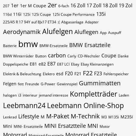
2er
1er
16 Zoll 17 Zoll 18 Zoll 19 Zol
1er M Coupe
207
6-fach
135i
116i
116d
125i
125i Coupe
125i Coupe Performance
225/45 R 17 94Y auf 8Jx17 ET34
:(
Abgasanlage
Adapter
Alufelgen
Aerodynamik
Aluflegen
App
Auspuff
bmw
BMW Ersatzteile
Batterie
BMW-Ersatzteile
carbon
Coupe
BMW Winterräder
Button
Carly
CD-Wechsler
Danke
E87
E81
e82
Doppelspeiche
E87 LCI
Ebay
Ebay Kleinanzeigen
F22
F20
F23
esd
F21
Elektrik & Beleuchtung
Elektro
Fehlerspeicher
Gummimatten
Felgen
fett
Freunde
G-Power
Gewinnspiel
Kompletträder
halogen
i3
interieur
jemand interesse
Laden
Leebmann24
Leebmann Online-Shop
M-Paket
M-Technik
Lifestyle
M
M235i
Lenkrad
M3
M135i
MINI Ersatztteile
MNI
Mini
MINI- Ersatztteile
Motor
Motorrad
Motorrad Ersatzteile
Motorrad-Ersatzteile