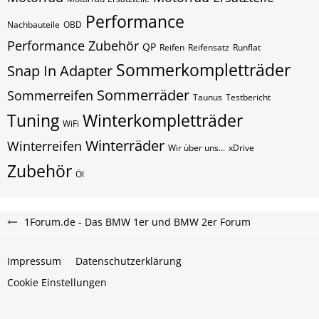
Performance
Nachbauteile
OBD
Performance Zubehör
QP
Reifen
Reifensatz
Runflat
Sommerkompletträder
Snap In Adapter
Sommerräder
Sommerreifen
Taunus
Testbericht
Tuning
Winterkompletträder
WiFi
Winterräder
Winterreifen
Wir über uns...
xDrive
Zubehör
Öl
1Forum.de - Das BMW 1er und BMW 2er Forum
Impressum
Datenschutzerklärung
Cookie Einstellungen