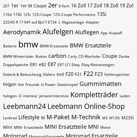
2er
1er
16 Zoll 17 Zoll 18 Zoll 19 Zol
1er M Coupe
207
6-fach
135i
116i
116d
125i
125i Coupe
125i Coupe Performance
225/45 R 17 94Y auf 8Jx17 ET34
:(
Abgasanlage
Adapter
Alufelgen
Aerodynamik
Aluflegen
App
Auspuff
bmw
BMW Ersatzteile
Batterie
BMW-Ersatzteile
carbon
Coupe
BMW Winterräder
Button
Carly
CD-Wechsler
Danke
E87
E81
e82
Doppelspeiche
E87 LCI
Ebay
Ebay Kleinanzeigen
F22
F20
F23
esd
F21
Elektrik & Beleuchtung
Elektro
Fehlerspeicher
Gummimatten
Felgen
fett
Freunde
G-Power
Gewinnspiel
Kompletträder
halogen
i3
interieur
jemand interesse
Laden
Leebmann24
Leebmann Online-Shop
M-Paket
M-Technik
Lifestyle
M
M235i
Lenkrad
M3
M135i
MINI Ersatztteile
MNI
Mini
MINI- Ersatztteile
Motor
Motorrad
Motorrad Ersatzteile
Motorrad-Ersatzteile