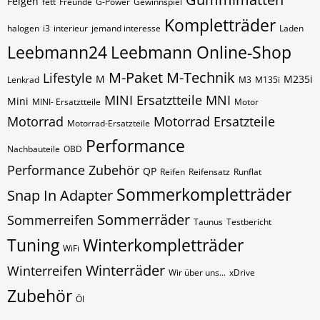
Felgen
fett
Freunde
G-Power
Gewinnspiel
Kompletträder
halogen
i3
interieur
jemand interesse
Laden
Leebmann24
Leebmann Online-Shop
M-Paket
M-Technik
Lifestyle
M
M235i
Lenkrad
M3
M135i
MINI Ersatztteile
MNI
Mini
MINI- Ersatztteile
Motor
Motorrad
Motorrad Ersatzteile
Motorrad-Ersatzteile
Performance
Nachbauteile
OBD
Performance Zubehör
QP
Reifen
Reifensatz
Runflat
Sommerkompletträder
Snap In Adapter
Sommerräder
Sommerreifen
Taunus
Testbericht
Tuning
Winterkompletträder
WiFi
Winterräder
Winterreifen
Wir über uns...
xDrive
Zubehör
Öl