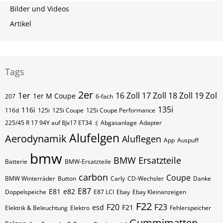
Bilder und Videos
Artikel
Tags
2er
1er
16 Zoll 17 Zoll 18 Zoll 19 Zol
1er M Coupe
207
6-fach
135i
116i
116d
125i
125i Coupe
125i Coupe Performance
225/45 R 17 94Y auf 8Jx17 ET34
:(
Abgasanlage
Adapter
Alufelgen
Aerodynamik
Aluflegen
App
Auspuff
bmw
BMW Ersatzteile
Batterie
BMW-Ersatzteile
carbon
Coupe
BMW Winterräder
Button
Carly
CD-Wechsler
Danke
E87
E81
e82
Doppelspeiche
E87 LCI
Ebay
Ebay Kleinanzeigen
F22
F20
F23
esd
F21
Elektrik & Beleuchtung
Elektro
Fehlerspeicher
Gummimatten