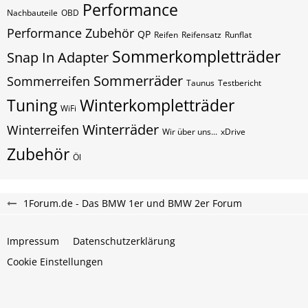
Performance
Nachbauteile
OBD
Performance Zubehör
QP
Reifen
Reifensatz
Runflat
Sommerkompletträder
Snap In Adapter
Sommerräder
Sommerreifen
Taunus
Testbericht
Tuning
Winterkompletträder
WiFi
Winterräder
Winterreifen
Wir über uns...
xDrive
Zubehör
Öl
1Forum.de - Das BMW 1er und BMW 2er Forum
Impressum
Datenschutzerklärung
Cookie Einstellungen