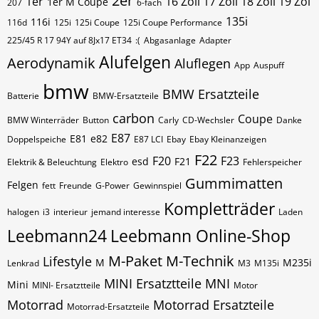
2er
1er
16 Zoll 17 Zoll 18 Zoll 19 Zol
1er M Coupe
207
6-fach
135i
116i
116d
125i
125i Coupe
125i Coupe Performance
225/45 R 17 94Y auf 8Jx17 ET34
:(
Abgasanlage
Adapter
Alufelgen
Aerodynamik
Aluflegen
App
Auspuff
bmw
BMW Ersatzteile
Batterie
BMW-Ersatzteile
carbon
Coupe
BMW Winterräder
Button
Carly
CD-Wechsler
Danke
E87
E81
e82
Doppelspeiche
E87 LCI
Ebay
Ebay Kleinanzeigen
F22
F20
F23
esd
F21
Elektrik & Beleuchtung
Elektro
Fehlerspeicher
Gummimatten
Felgen
fett
Freunde
G-Power
Gewinnspiel
Kompletträder
halogen
i3
interieur
jemand interesse
Laden
Leebmann24
Leebmann Online-Shop
M-Paket
M-Technik
Lifestyle
M
M235i
Lenkrad
M3
M135i
MINI Ersatztteile
MNI
Mini
MINI- Ersatztteile
Motor
Motorrad
Motorrad Ersatzteile
Motorrad-Ersatzteile