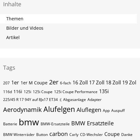
Inhalte
Themen
Bilder und Videos
Artikel
Tags
2er
1er
16 Zoll 17 Zoll 18 Zoll 19 Zol
1er M Coupe
207
6-fach
135i
116i
116d
125i
125i Coupe
125i Coupe Performance
225/45 R 17 94Y auf 8Jx17 ET34
:(
Abgasanlage
Adapter
Alufelgen
Aerodynamik
Aluflegen
App
Auspuff
bmw
BMW Ersatzteile
Batterie
BMW-Ersatzteile
carbon
Coupe
BMW Winterräder
Button
Carly
CD-Wechsler
Danke