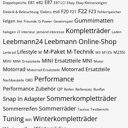
E87
E81
e82
Doppelspeiche
E87 LCI
Ebay
Ebay Kleinanzeigen
F22
F20
F23
esd
F21
Elektrik & Beleuchtung
Elektro
Fehlerspeicher
Gummimatten
Felgen
fett
Freunde
G-Power
Gewinnspiel
Kompletträder
halogen
i3
interieur
jemand interesse
Laden
Leebmann24
Leebmann Online-Shop
M-Paket
M-Technik
Lifestyle
M
M235i
Lenkrad
M3
M135i
MINI Ersatztteile
MNI
Mini
MINI- Ersatztteile
Motor
Motorrad
Motorrad Ersatzteile
Motorrad-Ersatzteile
Performance
Nachbauteile
OBD
Performance Zubehör
QP
Reifen
Reifensatz
Runflat
Sommerkompletträder
Snap In Adapter
Sommerräder
Sommerreifen
Taunus
Testbericht
Tuning
Winterkompletträder
WiFi