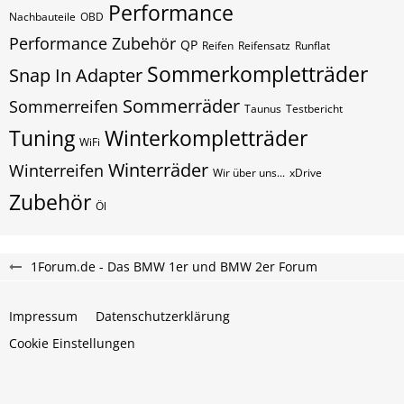
Performance
Nachbauteile
OBD
Performance Zubehör
QP
Reifen
Reifensatz
Runflat
Sommerkompletträder
Snap In Adapter
Sommerräder
Sommerreifen
Taunus
Testbericht
Tuning
Winterkompletträder
WiFi
Winterräder
Winterreifen
Wir über uns...
xDrive
Zubehör
Öl
1Forum.de - Das BMW 1er und BMW 2er Forum
Impressum
Datenschutzerklärung
Cookie Einstellungen