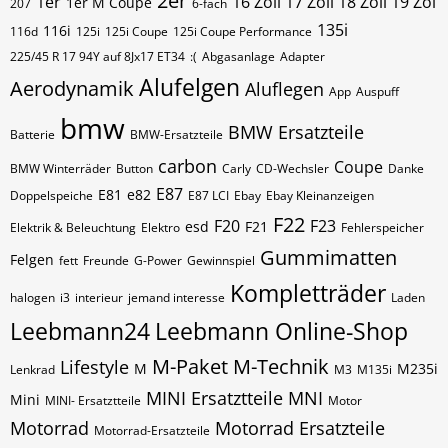
2er
1er
16 Zoll 17 Zoll 18 Zoll 19 Zol
1er M Coupe
207
6-fach
135i
116i
116d
125i
125i Coupe
125i Coupe Performance
225/45 R 17 94Y auf 8Jx17 ET34
:(
Abgasanlage
Adapter
Alufelgen
Aerodynamik
Aluflegen
App
Auspuff
bmw
BMW Ersatzteile
Batterie
BMW-Ersatzteile
carbon
Coupe
BMW Winterräder
Button
Carly
CD-Wechsler
Danke
E87
E81
e82
Doppelspeiche
E87 LCI
Ebay
Ebay Kleinanzeigen
F22
F20
F23
esd
F21
Elektrik & Beleuchtung
Elektro
Fehlerspeicher
Gummimatten
Felgen
fett
Freunde
G-Power
Gewinnspiel
Kompletträder
halogen
i3
interieur
jemand interesse
Laden
Leebmann24
Leebmann Online-Shop
M-Paket
M-Technik
Lifestyle
M
M235i
Lenkrad
M3
M135i
MINI Ersatztteile
MNI
Mini
MINI- Ersatztteile
Motor
Motorrad
Motorrad Ersatzteile
Motorrad-Ersatzteile