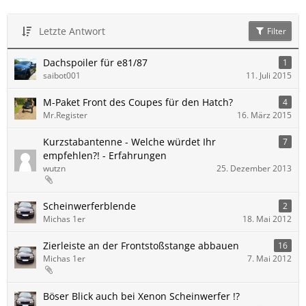
Letzte Antwort
Filter
Dachspoiler für e81/87
1
saibot001
11. Juli 2015
M-Paket Front des Coupes für den Hatch?
4
Mr.Register
16. März 2015
Kurzstabantenne - Welche würdet Ihr
7
empfehlen?! - Erfahrungen
wutzn
25. Dezember 2013
Scheinwerferblende
2
Michas 1er
18. Mai 2012
Zierleiste an der Frontstoßstange abbauen
16
Michas 1er
7. Mai 2012
Böser Blick auch bei Xenon Scheinwerfer !?