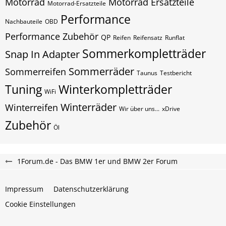
Motorrad
Motorrad Ersatzteile
Motorrad-Ersatzteile
Performance
Nachbauteile
OBD
Performance Zubehör
QP
Reifen
Reifensatz
Runflat
Sommerkompletträder
Snap In Adapter
Sommerräder
Sommerreifen
Taunus
Testbericht
Tuning
Winterkompletträder
WiFi
Winterräder
Winterreifen
Wir über uns...
xDrive
Zubehör
Öl
1Forum.de - Das BMW 1er und BMW 2er Forum
Impressum
Datenschutzerklärung
Cookie Einstellungen