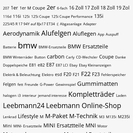
2er
1er
16 Zoll 17 Zoll 18 Zoll 19 Zol
1er M Coupe
207
6-fach
135i
116i
116d
125i
125i Coupe
125i Coupe Performance
225/45 R 17 94Y auf 8Jx17 ET34
:(
Abgasanlage
Adapter
Alufelgen
Aerodynamik
Aluflegen
App
Auspuff
bmw
BMW Ersatzteile
Batterie
BMW-Ersatzteile
carbon
Coupe
BMW Winterräder
Button
Carly
CD-Wechsler
Danke
E87
E81
e82
Doppelspeiche
E87 LCI
Ebay
Ebay Kleinanzeigen
F22
F20
F23
esd
F21
Elektrik & Beleuchtung
Elektro
Fehlerspeicher
Gummimatten
Felgen
fett
Freunde
G-Power
Gewinnspiel
Kompletträder
halogen
i3
interieur
jemand interesse
Laden
Leebmann24
Leebmann Online-Shop
M-Paket
M-Technik
Lifestyle
M
M235i
Lenkrad
M3
M135i
MINI Ersatztteile
MNI
Mini
MINI- Ersatztteile
Motor