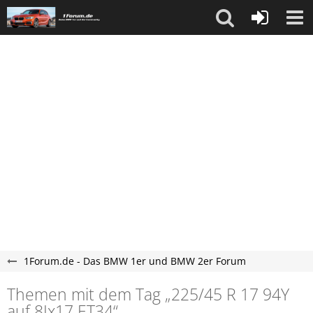
1Forum.de - Das BMW 1er und BMW 2er Forum
Themen mit dem Tag „225/45 R 17 94Y
auf 8Jx17 ET34“