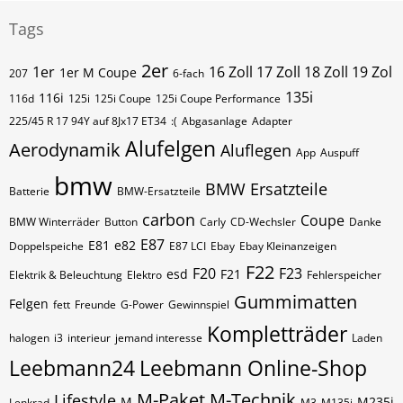
Tags
2er
1er
16 Zoll 17 Zoll 18 Zoll 19 Zol
1er M Coupe
207
6-fach
135i
116i
116d
125i
125i Coupe
125i Coupe Performance
225/45 R 17 94Y auf 8Jx17 ET34
:(
Abgasanlage
Adapter
Alufelgen
Aerodynamik
Aluflegen
App
Auspuff
bmw
BMW Ersatzteile
Batterie
BMW-Ersatzteile
carbon
Coupe
BMW Winterräder
Button
Carly
CD-Wechsler
Danke
E87
E81
e82
Doppelspeiche
E87 LCI
Ebay
Ebay Kleinanzeigen
F22
F20
F23
esd
F21
Elektrik & Beleuchtung
Elektro
Fehlerspeicher
Gummimatten
Felgen
fett
Freunde
G-Power
Gewinnspiel
Kompletträder
halogen
i3
interieur
jemand interesse
Laden
Leebmann24
Leebmann Online-Shop
M-Paket
M-Technik
Lifestyle
M
M235i
Lenkrad
M3
M135i