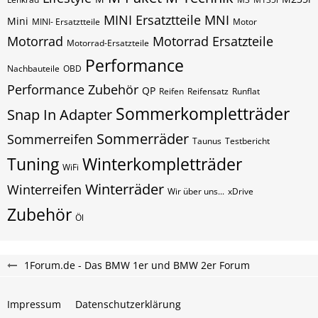
MINI Ersatztteile
MNI
Mini
MINI- Ersatztteile
Motor
Motorrad
Motorrad Ersatzteile
Motorrad-Ersatzteile
Performance
Nachbauteile
OBD
Performance Zubehör
QP
Reifen
Reifensatz
Runflat
Sommerkompletträder
Snap In Adapter
Sommerräder
Sommerreifen
Taunus
Testbericht
Tuning
Winterkompletträder
WiFi
Winterräder
Winterreifen
Wir über uns...
xDrive
Zubehör
Öl
1Forum.de - Das BMW 1er und BMW 2er Forum
Impressum
Datenschutzerklärung