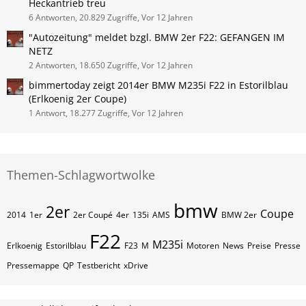
Heckantrieb treu
6 Antworten, 20.829 Zugriffe, Vor 12 Jahren
"Autozeitung" meldet bzgl. BMW 2er F22: GEFANGEN IM
NETZ
2 Antworten, 18.650 Zugriffe, Vor 12 Jahren
bimmertoday zeigt 2014er BMW M235i F22 in Estorilblau
(Erlkoenig 2er Coupe)
1 Antwort, 18.277 Zugriffe, Vor 12 Jahren
Themen-Schlagwortwolke
bmw
2er
Coupe
2014
1er
2er Coupé
4er
135i
AMS
BMW 2er
F22
M235i
Erlkoenig
Estorilblau
F23
M
Motoren
News
Preise
Presse
Pressemappe
QP
Testbericht
xDrive