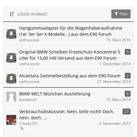
Letzte Antwort
Filter
Hartgummiadapter für die Wagenheberaufnahme
(1er 3er 5er X-Modelle...) aus dem E90 Forum
ostfranzose
15. März 2016
Original BMW Scheiben Frostschutz Konzentrat 5
9
Liter für 13,00 inkl Versand aus dem E90 Forum
ostfranzose
1. Dezember 2014
Alcantara Sammelbestellung aus dem E90-Forum
2
ostfranzose
27. November 2014
BMW WELT München Auslieferung
6
bumbes01
17. März 2014
Verbrauchsdiskussion: Nein, bitte nicht! Doch,
27
nein, doch, ...
Chucky101
6. November 2013