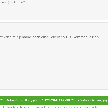
enuuu (
23. April 2013
)
icht kann mir jemand noch eine Teilelist o.Ä. zukommen lassen.
(*)
|
Zubehör bei Ebay (*)
|
eAUTO-THG-PRÄMIE (*)
|
Kfz-Versicherung (*)
 Link - Du unterstützt unser Forum möglicherweise mit einer kleinen Provision. Danke!