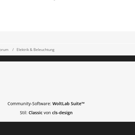
Forum
Elektrik & Beleuchtung
Community-Software:
WoltLab Suite™
Stil:
Classic
von
cls-design