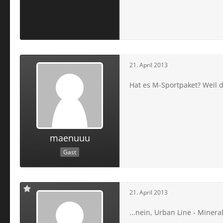
21. April 2013
Hat es M-Sportpaket? Weil 
maenuuu
Gast
21. April 2013
...nein, Urban Line - Minera