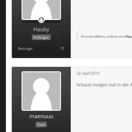
Hauby
Einmal editiert, zuletzt von
Hau
Anfänger
Beiträge
11
22. April 2013
Schaue morgen mal in der A
maenuuu
Gast