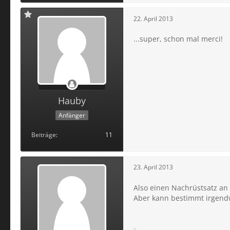
22. April 2013
...super, schon mal merci!
Hauby
Anfänger
Beiträge
11
23. April 2013
Also einen Nachrüstsatz an s
Aber kann bestimmt irgendwi