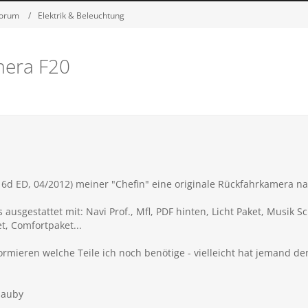
Forum
Elektrik & Beleuchtung
mera F20
16d ED, 04/2012) meiner "Chefin" eine originale Rückfahrkamera n
s ausgestattet mit: Navi Prof., Mfl, PDF hinten, Licht Paket, Musik S
t, Comfortpaket...
ormieren welche Teile ich noch benötige - vielleicht hat jemand 
Hauby