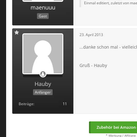
Einmal editiert, zuletzt von ma
maenuuu
Gast
23. April 2013
...danke schon mal - vielle
Gruß - Hauby
Hauby
Anfänger
Beiträge
11
Zubehör bei Amazon 
* Werbung / Affiliate