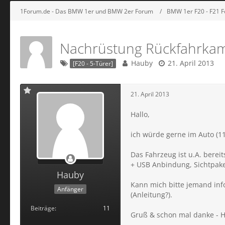
1Forum.de - Das BMW 1er und BMW 2er Forum
BMW 1er F20 - F21 
Nachrüstung Rückfahrka
Hauby
21. April 2013
[F20 - 5-Türer]
21. April 2013
Hallo,
ich würde gerne im Auto (1
Das Fahrzeug ist u.A. bereit
+ USB Anbindung, Sichtpake
Hauby
Kann mich bitte jemand inf
Anfänger
(Anleitung?).
Beiträge
11
Gruß & schon mal danke - 