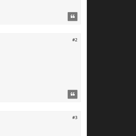
#2
#3