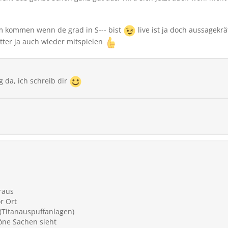
m kommen wenn de grad in S--- bist
live ist ja doch aussagekräf
tter ja auch wieder mitspielen
 da, ich schreib dir
raus
r Ort
(Titanauspuffanlagen)
öne Sachen sieht