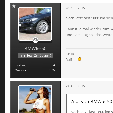
28. April 2015
Nach jetzt fast 1800 km sie
Kannst ja mal wieder rum k
und Samstag soll das Wette
BMWler50
Gruß
fährt jetzt 2er Coupe :)
Ralf
Beiträge
184
Wohnort
NRW
29. April 2015
Zitat von BMWler50
Nach jetzt fast 1800 km 