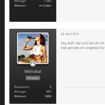
Beiträge
1.362
Wohnort
im Süden
28. April 2015
Hey Ralf, hat sich bei dir 
Hab gerade ein Angebot für
Melrakal
Christian
Reaktionen
5
Beiträge
907
Wohnort
NRW