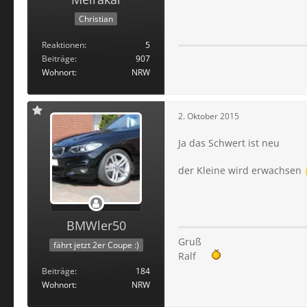
Christian
Reaktionen
5
Beiträge
907
Wohnort
NRW
2. Oktober 2015
Ja das Schwert ist neu
der Kleine wird erwachsen
BMWler50
Gruß
fährt jetzt 2er Coupe :)
Ralf
Beiträge
184
Wohnort
NRW