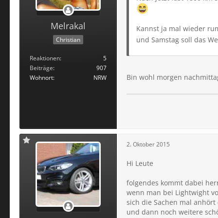
Melrakal
Kannst ja mal wieder ru
und Samstag soll das We
Christian
Reaktionen
5
Beiträge
907
Bin wohl morgen nachmittag
Wohnort
NRW
2. Oktober 2015
Hi Leute
folgendes kommt dabei her
wenn man bei Lightwight vo
sich die Sachen mal anhört 
und dann noch weitere sch