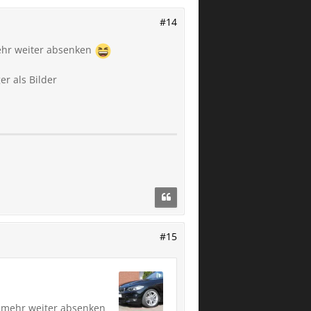
#14
mehr weiter absenken
er als Bilder
#15
ht mehr weiter absenken