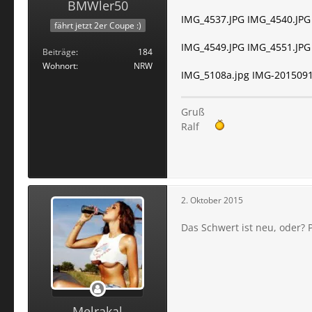
BMWler50
IMG_4537.JPG
IMG_4540.JPG
fährt jetzt 2er Coupe :)
IMG_4549.JPG
IMG_4551.JPG
Beiträge
184
Wohnort
NRW
IMG_5108a.jpg
IMG-201509
Gruß
Ralf
2. Oktober 2015
Das Schwert ist neu, oder?
Melrakal