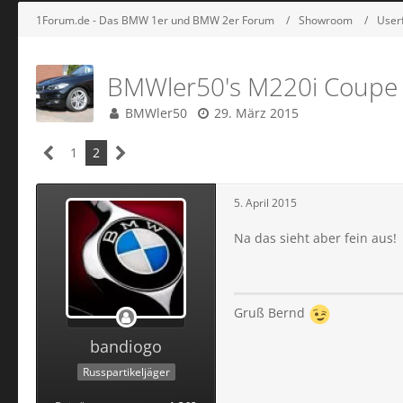
1Forum.de - Das BMW 1er und BMW 2er Forum
Showroom
User
BMWler50's M220i Coupe 
BMWler50
29. März 2015
1
2
5. April 2015
Na das sieht aber fein aus!
Gruß Bernd
bandiogo
Russpartikeljäger