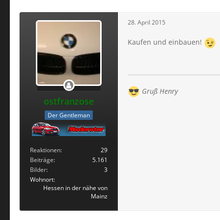
28. April 2015
Kaufen und einbauen!
Gruß Henry
ostfranzose
Der Gentleman
Reaktionen
29
Beiträge
5.161
Bilder
3
Wohnort
Hessen in der nähe von
Mainz