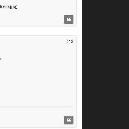
9ixsp.jpg]
#12
n.