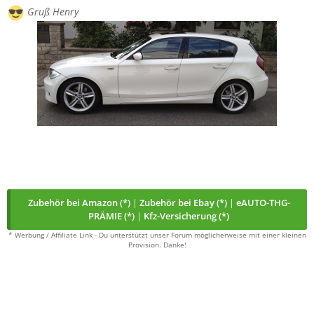
Gruß Henry
Zubehör bei Amazon (*)
|
Zubehör bei Ebay (*)
|
eAUTO-THG-
PRÄMIE (*)
|
Kfz-Versicherung (*)
* Werbung / Affiliate Link - Du unterstützt unser Forum möglicherweise mit einer kleinen
Provision. Danke!