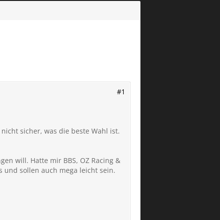
#1
icht sicher, was die beste Wahl ist.
ingen will. Hatte mir BBS, OZ Racing &
 und sollen auch mega leicht sein.