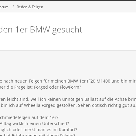
Forum
Reifen & Felgen
r den 1er BMW gesucht
e nach neuen Felgen für meinen BMW 1er (F20 M140i) und bin mir n
aber die Frage ist: Forged oder FlowForm?
lgen leicht sind, weil ich keinen unnötigen Ballast auf die Achse br
in ich auf Wheella Forged gestoßen. Sehen optisch richtig gut aus
Schmiedefelgen auf dem 1er?
lltag wirklich einen Unterschied?
tauglich oder merkt man es im Komfort?
r hat Erfahrungen mit deren Felgen?