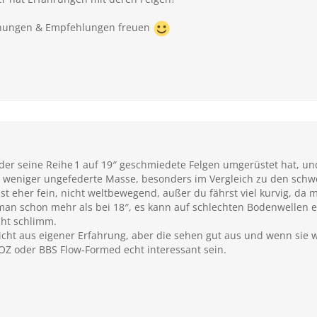
nungen & Empfehlungen freuen
der seine Reihe 1 auf 19″ geschmiedete Felgen umgerüstet hat, un
r, weniger ungefederte Masse, besonders im Vergleich zu den schw
ist eher fein, nicht weltbewegend, außer du fährst viel kurvig, da 
man schon mehr als bei 18″, es kann auf schlechten Bodenwellen et
cht schlimm.
cht aus eigener Erfahrung, aber die sehen gut aus und wenn sie wi
OZ oder BBS Flow‑Formed echt interessant sein.