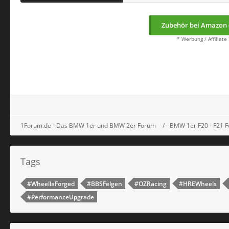
Zubehör bei Amazon 
* Werbung / Affiliate
1Forum.de - Das BMW 1er und BMW 2er Forum
BMW 1er F20 - F21 
Tags
#WheellaForged
#BBSFelgen
#OZRacing
#HREWheels
#PerformanceUpgrade