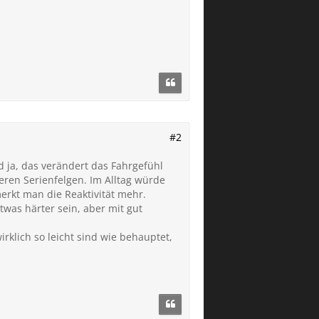
#2
d ja, das verändert das Fahrgefühl
eren Serienfelgen. Im Alltag würde
merkt man die Reaktivität mehr.
was härter sein, aber mit gut
rklich so leicht sind wie behauptet,