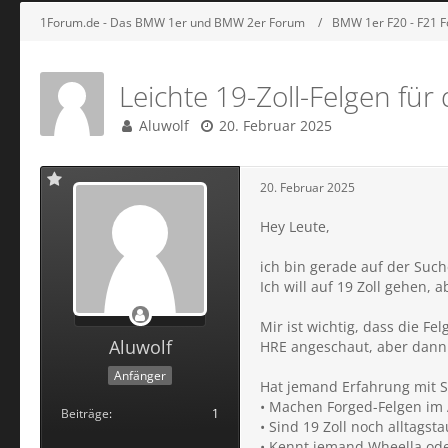
1Forum.de - Das BMW 1er und BMW 2er Forum
BMW 1er F20 - F21 
Leichte 19-Zoll-Felgen fü
Aluwolf
20. Februar 2025
20. Februar 2025
Hey Leute,
ich bin gerade auf der Such
Ich will auf 19 Zoll gehen, 
Mir ist wichtig, dass die Fe
Aluwolf
HRE angeschaut, aber dann b
Anfänger
Hat jemand Erfahrung mit 
• Machen Forged-Felgen im A
Beiträge
1
• Sind 19 Zoll noch alltags
• Kennt jemand Wheella ode