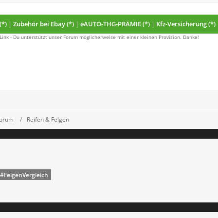
(*)
|
Zubehör bei Ebay (*)
|
eAUTO-THG-PRÄMIE (*)
|
Kfz-Versicherung (*)
 Link - Du unterstützt unser Forum möglicherweise mit einer kleinen Provision. Danke!
Forum
Reifen & Felgen
#FelgenVergleich