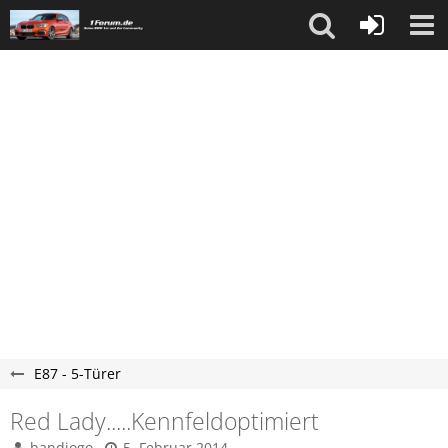
E87 - 5-Türer
Red Lady.....Kennfeldoptimiert
bandiogo
5. Februar 2014