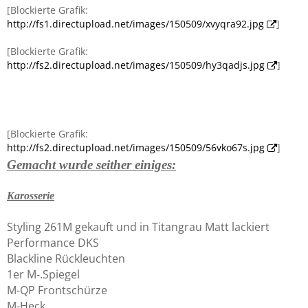
[Blockierte Grafik:
http://fs1.directupload.net/images/150509/xvyqra92.jpg
]
[Blockierte Grafik:
http://fs2.directupload.net/images/150509/hy3qadjs.jpg
]
[Blockierte Grafik:
http://fs2.directupload.net/images/150509/56vko67s.jpg
]
Gemacht wurde seither einiges:
Karosserie
Styling 261M gekauft und in Titangrau Matt lackiert
Performance DKS
Blackline Rückleuchten
1er M-.Spiegel
M-QP Frontschürze
M-Heck