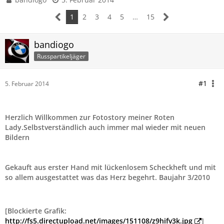
1
2
3
4
5
…
15
bandiogo
Russpartikeljäger
#1
5. Februar 2014
Herzlich Willkommen zur Fotostory meiner Roten
Lady.Selbstverständlich auch immer mal wieder mit neuen
Bildern
Gekauft aus erster Hand mit lückenlosem Scheckheft und mit
so allem ausgestattet was das Herz begehrt. Baujahr 3/2010
[Blockierte Grafik:
http://fs5.directupload.net/images/151108/z9hifv3k.jpg
]