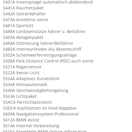
S431A Innenspiegel automatisch abblendend
S441A Raucherpaket
S442A Getränkehalter
S473A Armlehne vorne
S481A Sportsitz
S488A Lordosenstütze Fahrer u. Beifahrer
S493A Ablagenpaket
S494A Sitzheizung Fahrer/Beifahrer
S4B3A Interieurleisten Alu Akzentschliff
S502A Scheinwerferreinigungsanlage
S508A Park Distance Control (PDC) auch vorne
S521A Regensensor
S522A Xenon-Licht
S524A Adaptives Kurvenlicht
S534A Klimaautomatik
S540A Geschwindigkeitsregelung
S563A Lichtpaket
S5ACA Fernlichtassistent
S5DCA Kopfstützen im Fond klappbar
S609A Navigationssystem Professional
S612A BMW Assist
S614A Internet Vorbereitung
S615A Erweiterte BMW Online Information