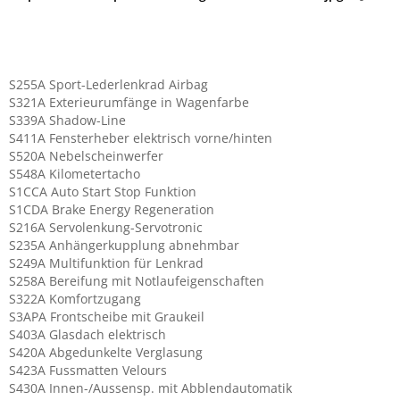
S255A Sport-Lederlenkrad Airbag
S321A Exterieurumfänge in Wagenfarbe
S339A Shadow-Line
S411A Fensterheber elektrisch vorne/hinten
S520A Nebelscheinwerfer
S548A Kilometertacho
S1CCA Auto Start Stop Funktion
S1CDA Brake Energy Regeneration
S216A Servolenkung-Servotronic
S235A Anhängerkupplung abnehmbar
S249A Multifunktion für Lenkrad
S258A Bereifung mit Notlaufeigenschaften
S322A Komfortzugang
S3APA Frontscheibe mit Graukeil
S403A Glasdach elektrisch
S420A Abgedunkelte Verglasung
S423A Fussmatten Velours
S430A Innen-/Aussensp. mit Abblendautomatik