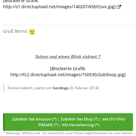
[Blockierte Grafik:
http://s1.directupload.net/images/140207/k5bfzsvv.jpg]
Gruß Bernd
Schon mal einen Blick riskiert ?
[Blockierte Grafik:
http://fs2.directupload.net/images/150530/2ub9ixsp.jpg]
Einmal editiert, zuletzt von
bandiogo
(
8. Februar 2014
)
Zubehör bei Amazon (*)
|
Zubehör bei Ebay (*)
|
eAUTO-THG-
PRÄMIE (*)
|
Kfz-Versicherung (*)
* Werbung / Affiliate Link - Du unterstützt unser Forum möglicherweise mit einer kleinen