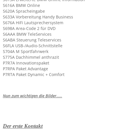
S616A BMW Online
S620A Spracheingabe
S633A Vorbereitung Handy Business
S676A HiFi Lautsprechersystem
S698A Area-Code 2 für DVD
S6AAA BMW TeleServices
S6ABA Steuerung Teleservices
S6FLA USB-/Audio-Schnittstelle
S704A M Sportfahrwerk
S775A Dachhimmel anthrazit
P7R7A Innovationspaket
P7RPA Paket Advantage
P7RTA Paket Dynamic + Comfort
Nun zum wichtigen die Bilder.....
Der erste Kontakt