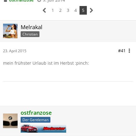
1
2
3
4
5
Melrakal
Christian
#41
23. April 2015
mein frühster Urlaub ist im Herbst :pinch:
ostfranzose
Der Gentleman