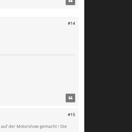
#14
#15
 auf der Motorshow gemacht ! Die