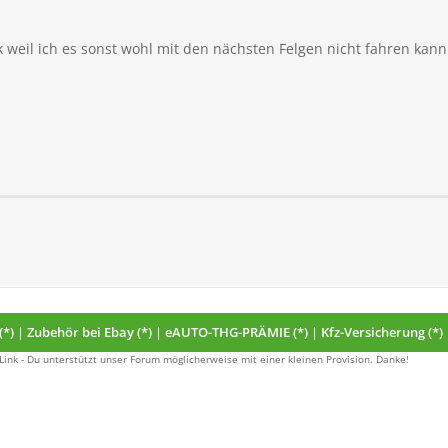
 weil ich es sonst wohl mit den nächsten Felgen nicht fahren kann
(*)
|
Zubehör bei Ebay (*)
|
eAUTO-THG-PRÄMIE (*)
|
Kfz-Versicherung (*)
 Link - Du unterstützt unser Forum möglicherweise mit einer kleinen Provision. Danke!