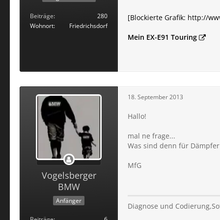
Beiträge
280
[Blockierte Grafik: http://ww
Wohnort
Friedrichsdorf
Mein EX-E91 Touring
18. September 2013
Hallo!
mal ne frage...
Was sind denn für Dämpfer
MfG
Vogelsberger
BMW
Anfänger
Diagnose und Codierung,So
Beiträge
6