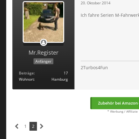
20. Oktober 2014
Ich fahre Serien M-Fahrwerk
Mr.Register
Anfänger
2Turbos4Fun
Beiträge
17
Wohnort
Hamburg
Zubehör bei Amazon 
* Werbung / Affiliate
1
2