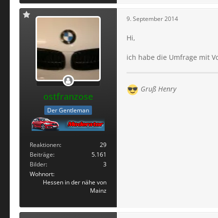
9. September 2014
Hi,
ich habe die Umfrage mit V
Gruß Henry
ostfranzose
Der Gentleman
Reaktionen
29
Beiträge
5.161
Bilder
3
Wohnort
Hessen in der nähe von
Mainz