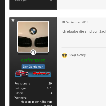
18. September 2013
Ich glaube die sind von Sac
Gruß Henry
ostfranzose
Der Gentleman
Reaktionen
29
Beiträge
5.161
Bilder
3
Wohnort
Hessen in der nähe von
Mainz