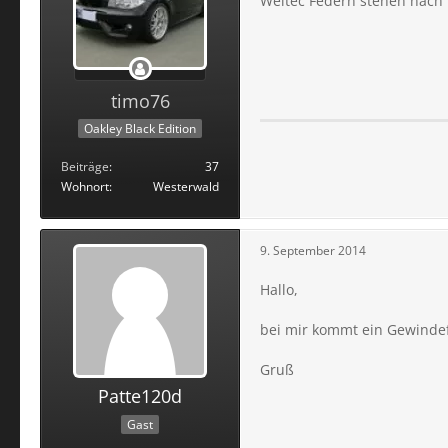
Weitec Federn stehen nach 
timo76
Oakley Black Edition
Beiträge
37
Wohnort
Westerwald
9. September 2014
Hallo,
bei mir kommt ein Gewindef
Gruß
Patte120d
Gast