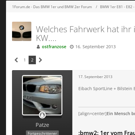
1Forum.de - Das BMW 1er und BMW 2er Forum
BMW 1er E81 - E82 -
Welches Fahrwerk hat ihr 
KW....
ostfranzose
16. September 2013
1
2
17. September 2013
Eibach SportLine + Bilstein 
[align=center]
Ein Mensch br
Patze
:bmw2: 1er vom Fra
Fortgeschrittener