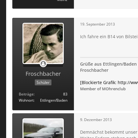
19. September 2013
Ich fahre ein B14 von Bilstei
Grüße aus Ettlingen/Baden
Froschbacher
Froschbacher
[Blockierte Grafik: http://w
Schüler
Member of MOhrenclub
Beiträge
83
Wohnort
Ettlingen/Baden
9. Dezember 2013
Demnächst bekommt unser 1