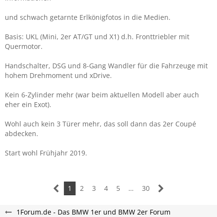
und schwach getarnte Erlkönigfotos in die Medien.
Basis: UKL (Mini, 2er AT/GT und X1) d.h. Fronttriebler mit
Quermotor.
Handschalter, DSG und 8-Gang Wandler für die Fahrzeuge mit
hohem Drehmoment und xDrive.
Kein 6-Zylinder mehr (war beim aktuellen Modell aber auch
eher ein Exot).
Wohl auch kein 3 Türer mehr, das soll dann das 2er Coupé
abdecken.
Start wohl Frühjahr 2019.
1
2
3
4
5
…
30
1Forum.de - Das BMW 1er und BMW 2er Forum