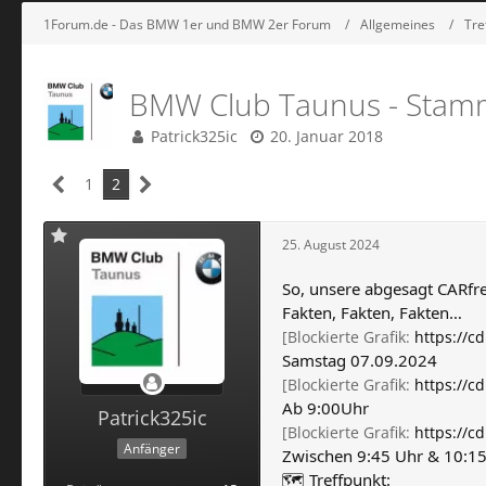
1Forum.de - Das BMW 1er und BMW 2er Forum
Allgemeines
Tre
BMW Club Taunus - Stam
Patrick325ic
20. Januar 2018
1
2
25. August 2024
So, unsere abgesagt CARfre
Fakten, Fakten, Fakten…
[Blockierte Grafik:
https://c
Samstag 07.09.2024
[Blockierte Grafik:
https://c
Ab 9:00Uhr
Patrick325ic
[Blockierte Grafik:
https://c
Anfänger
Zwischen 9:45 Uhr & 10:1
🗺 Treffpunkt: