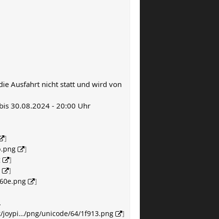
 die Ausfahrt nicht statt und wird von
 30.08.2024 - 20:00 Uhr
]
b.png
]
g
]
]
f60e.png
]
.
et/joypi…/png/unicode/64/1f913.png
]