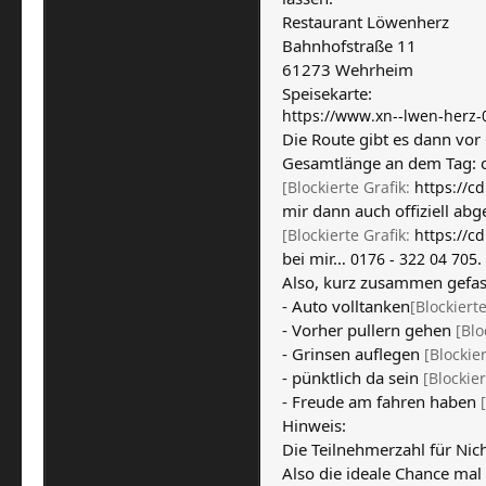
Restaurant Löwenherz
Bahnhofstraße 11
61273 Wehrheim
Speisekarte:
https://www.xn--lwen-herz-
Die Route gibt es dann vor
Gesamtlänge an dem Tag: 
[Blockierte Grafik:
https://c
mir dann auch offiziell abg
[Blockierte Grafik:
https://c
bei mir…
.
0176 - 322 04 705
Also, kurz zusammen gefas
- Auto volltanken
[Blockiert
- Vorher pullern gehen
[Blo
- Grinsen auflegen
[Blockie
- pünktlich da sein
[Blockier
- Freude am fahren haben
Hinweis:
Die Teilnehmerzahl für Nic
Also die ideale Chance ma