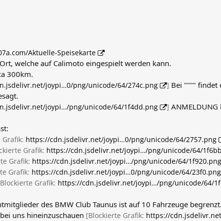
07a.com/Aktuelle-Speisekarte
 Ort, welche auf Calimoto eingespielt werden kann.
ca 300km.
Bei """" findet
dn.jsdelivr.net/joypi…0/png/unicode/64/274c.png
]
esagt.
ANMELDUNG bis
dn.jsdelivr.net/joypi…/png/unicode/64/1f4dd.png
]
st:
e Grafik:
https://cdn.jsdelivr.net/joypi…0/png/unicode/64/2757.png
ckierte Grafik:
https://cdn.jsdelivr.net/joypi…/png/unicode/64/1f6b
rte Grafik:
https://cdn.jsdelivr.net/joypi…/png/unicode/64/1f920.pn
te Grafik:
https://cdn.jsdelivr.net/joypi…0/png/unicode/64/23f0.png
[Blockierte Grafik:
https://cdn.jsdelivr.net/joypi…/png/unicode/64/1
htmitglieder des BMW Club Taunus ist auf 10 Fahrzeuge begrenzt
l bei uns hineinzuschauen
[Blockierte Grafik:
https://cdn.jsdelivr.n