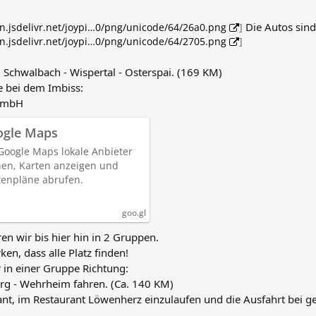
Die Autos sind 
dn.jsdelivr.net/joypi…0/png/unicode/64/26a0.png
]
dn.jsdelivr.net/joypi…0/png/unicode/64/2705.png
]
Schwalbach - Wispertal - Osterspai. (169 KM)
e bei dem Imbiss:
mbH
ogle Maps
Google Maps lokale Anbieter
en, Karten anzeigen und
enpläne abrufen.
goo.gl
en wir bis hier hin in 2 Gruppen.
ken, dass alle Platz finden!
 in einer Gruppe Richtung:
urg - Wehrheim fahren. (Ca. 140 KM)
lant, im Restaurant Löwenherz einzulaufen und die Ausfahrt bei 