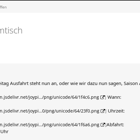
ffen
mtisch
itag Ausfahrt steht nun an, oder wie wir dazu nun sagen, Saison 
Wann:
dn.jsdelivr.net/joypi…/png/unicode/64/1f4c6.png
]
Uhrzeit:
dn.jsdelivr.net/joypi…0/png/unicode/64/23f0.png
]
Abfahrt:
dn.jsdelivr.net/joypi…/png/unicode/64/1f6a6.png
]
5Uhr