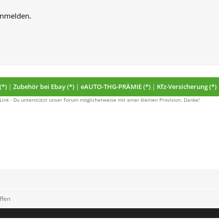
anmelden.
(*)
|
Zubehör bei Ebay (*)
|
eAUTO-THG-PRÄMIE (*)
|
Kfz-Versicherung (*)
 Link - Du unterstützt unser Forum möglicherweise mit einer kleinen Provision. Danke!
ffen