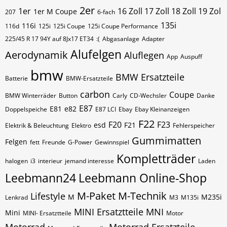
2er
1er
16 Zoll 17 Zoll 18 Zoll 19 Zol
1er M Coupe
207
6-fach
135i
116i
116d
125i
125i Coupe
125i Coupe Performance
225/45 R 17 94Y auf 8Jx17 ET34
:(
Abgasanlage
Adapter
Alufelgen
Aerodynamik
Aluflegen
App
Auspuff
bmw
BMW Ersatzteile
Batterie
BMW-Ersatzteile
carbon
Coupe
BMW Winterräder
Button
Carly
CD-Wechsler
Danke
E87
E81
e82
Doppelspeiche
E87 LCI
Ebay
Ebay Kleinanzeigen
F22
F20
F23
esd
F21
Elektrik & Beleuchtung
Elektro
Fehlerspeicher
Gummimatten
Felgen
fett
Freunde
G-Power
Gewinnspiel
Kompletträder
halogen
i3
interieur
jemand interesse
Laden
Leebmann24
Leebmann Online-Shop
M-Paket
M-Technik
Lifestyle
M
M235i
Lenkrad
M3
M135i
MINI Ersatztteile
MNI
Mini
MINI- Ersatztteile
Motor