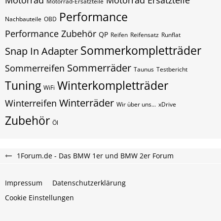
Motorrad
Motorrad Ersatzteile
Motorrad-Ersatzteile
Performance
Nachbauteile
OBD
Performance Zubehör
QP
Reifen
Reifensatz
Runflat
Sommerkompletträder
Snap In Adapter
Sommerräder
Sommerreifen
Taunus
Testbericht
Tuning
Winterkompletträder
WiFi
Winterräder
Winterreifen
Wir über uns...
xDrive
Zubehör
Öl
1Forum.de - Das BMW 1er und BMW 2er Forum
Impressum
Datenschutzerklärung
Cookie Einstellungen