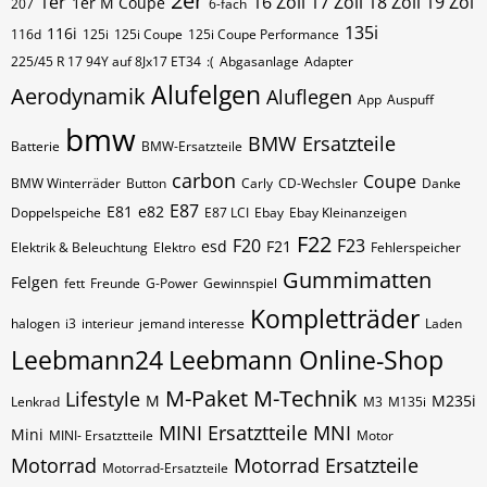
2er
1er
16 Zoll 17 Zoll 18 Zoll 19 Zol
1er M Coupe
207
6-fach
135i
116i
116d
125i
125i Coupe
125i Coupe Performance
225/45 R 17 94Y auf 8Jx17 ET34
:(
Abgasanlage
Adapter
Alufelgen
Aerodynamik
Aluflegen
App
Auspuff
bmw
BMW Ersatzteile
Batterie
BMW-Ersatzteile
carbon
Coupe
BMW Winterräder
Button
Carly
CD-Wechsler
Danke
E87
E81
e82
Doppelspeiche
E87 LCI
Ebay
Ebay Kleinanzeigen
F22
F20
F23
esd
F21
Elektrik & Beleuchtung
Elektro
Fehlerspeicher
Gummimatten
Felgen
fett
Freunde
G-Power
Gewinnspiel
Kompletträder
halogen
i3
interieur
jemand interesse
Laden
Leebmann24
Leebmann Online-Shop
M-Paket
M-Technik
Lifestyle
M
M235i
Lenkrad
M3
M135i
MINI Ersatztteile
MNI
Mini
MINI- Ersatztteile
Motor
Motorrad
Motorrad Ersatzteile
Motorrad-Ersatzteile