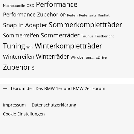
Performance
Nachbauteile
OBD
Performance Zubehör
QP
Reifen
Reifensatz
Runflat
Sommerkompletträder
Snap In Adapter
Sommerräder
Sommerreifen
Taunus
Testbericht
Tuning
Winterkompletträder
WiFi
Winterräder
Winterreifen
Wir über uns...
xDrive
Zubehör
Öl
1Forum.de - Das BMW 1er und BMW 2er Forum
Impressum
Datenschutzerklärung
Cookie Einstellungen